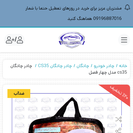
مشتریان عزیز برای خرید در روزهای تعطیل حتما با شمار
09196887016 هماهنگ کنید
/
خانه
چادر خودرو
چانگان
چادر چانگان CS35
چادر چانگان
cs35 مدل چهار فصل
2
0
ت
خ
ف
ی
ضدآب
٪
ف