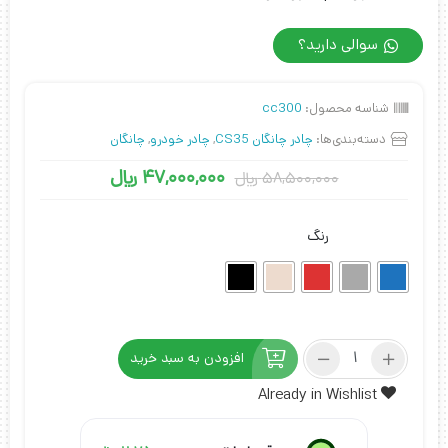
سوالی دارید؟
شناسه محصول:
cc300
دسته‌بندی‌ها:
چادر چانگان CS35
,
چادر خودرو
,
چانگان
47,000,000
﷼
58,500,000
﷼
رنگ
چادر
افزودن به سبد خرید
چانگان
cs35
Already in Wishlist
مدل
چهار