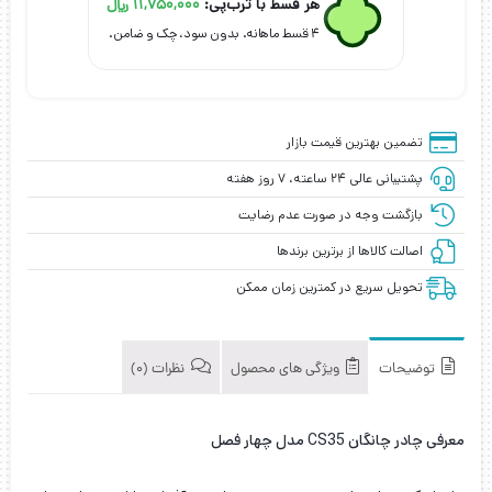
هر قسط با ترب‌پی:
11,750,000
﷼
فصل
عدد
۴ قسط ماهانه. بدون سود، چک و ضامن.
تضمین بهترین قیمت بازار
پشتیبانی عالی ۲۴ ساعته، ۷ روز هفته
بازگشت وجه در صورت عدم رضایت
اصالت کالاها از برترین برندها
تحویل سریع در کمترین زمان ممکن
توضیحات
ویژگی های محصول
نظرات (0)
معرفی چادر چانگان CS35 مدل چهار فصل