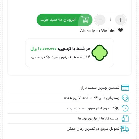
چادر
افزودن به سبد خرید
هیوندای
توسان
Already in Wishlist
مدل
شمعی
هر قسط با ترب‌پی:
10,000,000
﷼
عدد
۴ قسط ماهانه. بدون سود، چک و ضامن.
تضمین بهترین قیمت بازار
پشتیبانی عالی ۲۴ ساعته، ۷ روز هفته
بازگشت وجه در صورت عدم رضایت
اصالت کالاها از برترین برندها
تحویل سریع در کمترین زمان ممکن