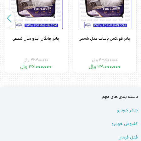
چادر فولکس پاسات مدل شمعی
چادر چانگان ایدو مدل شمعی
43,500,000
﷼
42,400,000
﷼
38,000,000
﷼
36,000,000
﷼
دسته بندی های مهم
چادر خودرو
کفپوش خودرو
قفل فرمان