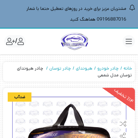
مشتریان عزیز برای خرید در روزهای تعطیل حتما با شمار
09196887016 هماهنگ کنید
/
خانه
چادر خودرو
هیوندای
چادر توسان
چادر هیوندای
توسان مدل شمعی
1
4
ت
خ
ف
ی
ضدآب
٪
ف