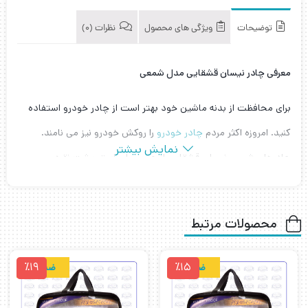
توضیحات
ویژگی های محصول
نظرات (0)
معرفی چادر نیسان قشقایی مدل شمعی
برای محافظت از بدنه ماشین خود بهتر است از چادر خودرو استفاده
کنید. امروزه اکثر مردم
چادر خودرو
را روکش خودرو نیز می نامند.
نمایش بیشتر
چادرهای شمعی نیسان قشقایی از جنس پلی استر پشت نقره می
باشد. محصولی سبک ،ضد آب و ضد گرد و غبار می باشد و از خودرو
شما در برابر نور خورشید محافظت می کند. چادر شمعی نیسان
محصولات مرتبط
قشقایی بسیار کم حجم با وزن کم است و برای افرادی که با وزن
چادرهای خودرو مشکل دارند و جای کمی در صندوق ماشین برای
٪19
٪15
ضدآب
ضدآب
نگهداری چادر ماشین دارند بسیار مناسب است. چادر نیسان قشقایی
مدل شمعی دارای کش در دو سر سپر جلو و عقب برای فیت شدن بهتر