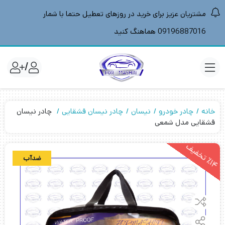
مشتریان عزیز برای خرید در روزهای تعطیل حتما با شمار
09196887016 هماهنگ کنید
/
خانه
چادر خودرو
نیسان
چادر نیسان قشقایی
چادر نیسان
قشقایی مدل شمعی
1
4
ت
خ
ف
ی
ضدآب
٪
ف