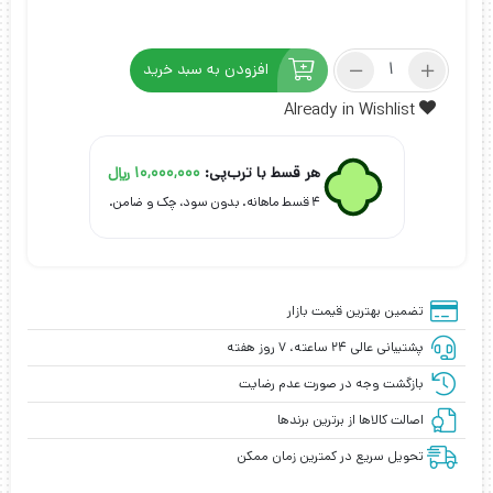
چادر
افزودن به سبد خرید
نیسان
قشقایی
Already in Wishlist
مدل
شمعی
هر قسط با ترب‌پی:
10,000,000
﷼
عدد
۴ قسط ماهانه. بدون سود، چک و ضامن.
تضمین بهترین قیمت بازار
پشتیبانی عالی ۲۴ ساعته، ۷ روز هفته
بازگشت وجه در صورت عدم رضایت
اصالت کالاها از برترین برندها
تحویل سریع در کمترین زمان ممکن