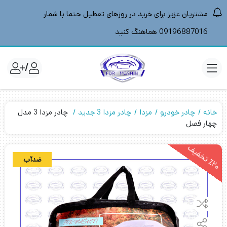
مشتریان عزیز برای خرید در روزهای تعطیل حتما با شمار
09196887016 هماهنگ کنید
/
خانه
چادر خودرو
مزدا
چادر مزدا 3 جدید
چادر مزدا 3 مدل
چهار فصل
2
0
ت
خ
ف
ی
ضدآب
٪
ف