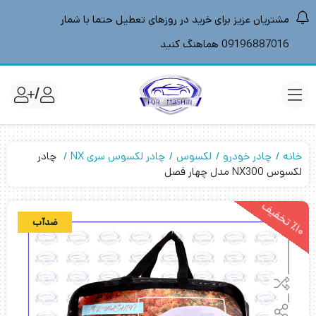
مشتریان عزیز برای خرید در روزهای تعطیل حتما با شمار
09196887016 هماهنگ کنید
/
خانه
چادر خودرو
لکسوس
چادر لکسوس سری NX
چادر
لکسوس NX300 مدل چهار فصل
1
0
ت
خ
ف
ی
ضدآب
٪
ف