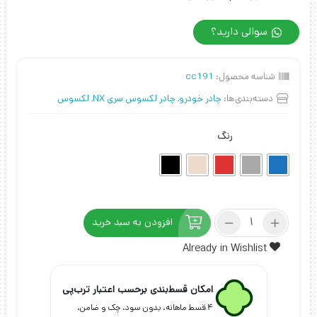
سوالی دارید؟
شناسه محصول:
cc191
دسته‌بندی‌ها:
چادر خودرو
,
چادر لکسوس سری NX
,
لکسوس
رنگ
چادر
افزودن به سبد خرید
لکسوس
NX300
Already in Wishlist
مدل
چهار
امکان قسط‌بندی برحسب اعتبار ترب‌پی
فصل
عدد
۴ قسط ماهانه. بدون سود، چک و ضامن.