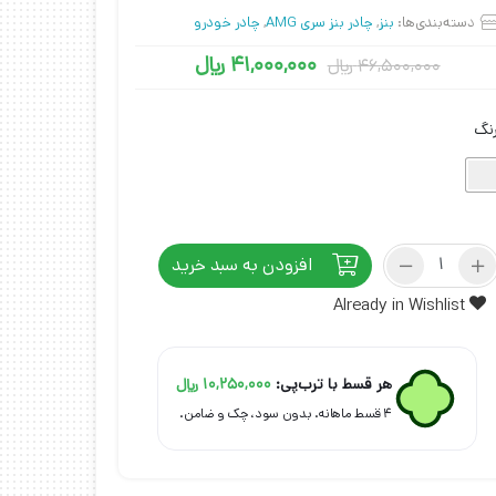
دسته‌بندی‌ها:
بنز
,
چادر بنز سری AMG
,
چادر خودرو
41,000,000
﷼
46,500,000
﷼
نگ
چادر
افزودن به سبد خرید
بنز
AMG
Already in Wishlist
S63
مدل
شمعی
هر قسط با ترب‌پی:
10,250,000
﷼
عدد
۴ قسط ماهانه. بدون سود، چک و ضامن.