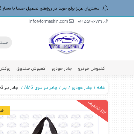
مشتریان عزیز برای خرید در روزهای تعطیل حتما با شمار 09196887016 هماهنگ کنید
info@formashin.com
02155206731
کفپوش خودرو
چادر خودرو
کفپوش صندوق
روکش 
خانه
چادر خودرو
بنز
چادر بنز سری AMG
چادر بنز AMG S63 مدل شمعی
1
2
ت
خ
ف
ی
٪
ف
ضد