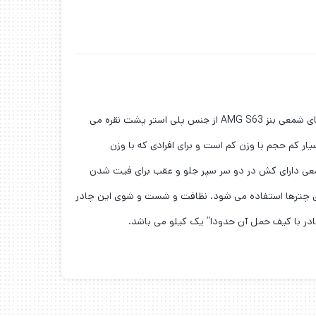
را روکش خودرو نیز می نامند. چادرهای شمعی بنز AMG S63 از جنس پلی استر پشت نقره می
ولی سبک ،ضد آب و ضد گرد و غبار می باشد و از خودرو شما در برابر نور خورشید محافظت می کند. چادر شمعی بنز AMG S63 بسیار کم حجم با وزن کم است و برای افرادی که با وزن
د و جای کمی در صندوق ماشین برای نگهداری چادر ماشین دارند بسیار مناسب است. چادر بنز AMG S63 مدل شمعی دارای کش در دو سر سپر جلو و عقب برای فیت شدن
 باید بگوییم چادر شمعی از جنسی است که برای چترها استفاده می شود. نظافت و شست و شوی این چادر