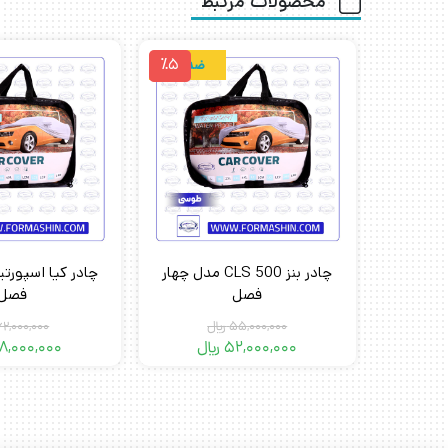
محصولات مرتبط
٪5
ضدآب
چادر بنز CLS 500 مدل چهار
چادر کیا اسپورت
فصل
فصل
55,000,000
﷼
62,000,000
52,000,000
﷼
8,000,000