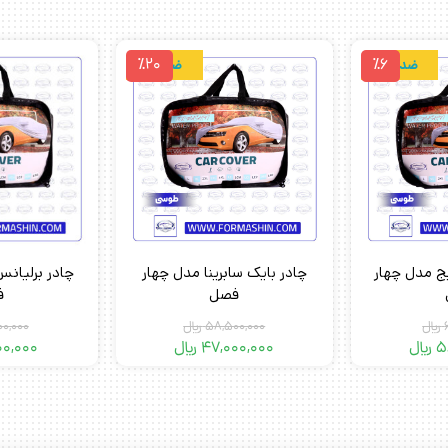
٪20
٪6
ضدآب
ضدآب
یج مدل چهار
چادر بایک سابرینا مدل چهار
فصل
ف
﷼
58,500,000
﷼
0,000
5
﷼
47,000,000
﷼
00,000