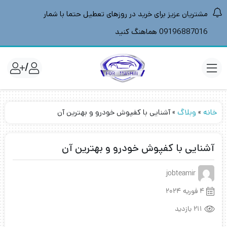
مشتریان عزیز برای خرید در روزهای تعطیل حتما با شمار
09196887016 هماهنگ کنید
/
خانه
»
وبلاگ
»
آشنایی با کفپوش خودرو و بهترین آن
آشنایی با کفپوش خودرو و بهترین آن
jobteamir
4 فوریه 2024
211 بازدید