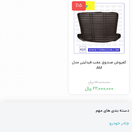
٪15
چرمی
کفپوش صندوق عقب فیدلیتی مدل
AM
26,000,000
﷼
22,000,000
﷼
قیمت
قیمت
فعلی
اصلی
26,000,000 ﷼
22,000,000 ﷼
بود.
است.
دسته بندی های مهم
چادر خودرو