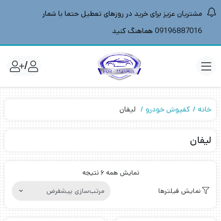
مشتریان عزیز برای خرید در روزهای تعطیل حتما با شمار
09196887016 هماهنگ کنید
/
خانه
کفپوش خودرو
لیفان
لیفان
نمایش همه 6 نتیجه
نمایش فیلترها