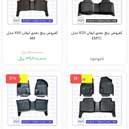
کفپوش پنج بعدی لیفان 820 مدل
کفپوش پنج بعدی لیفان X60 مدل
AM
EMTC
42,000,000
﷼
ناموجود
39,200,000
﷼
٪27
٪6
چرمی
چرمی