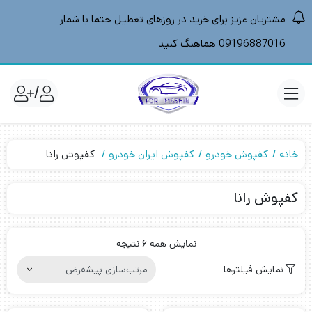
مشتریان عزیز برای خرید در روزهای تعطیل حتما با شمار
09196887016 هماهنگ کنید
/
خانه
کفپوش خودرو
کفپوش ایران خودرو
کفپوش رانا
کفپوش رانا
نمایش همه 6 نتیجه
نمایش فیلترها