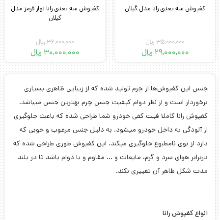
کفپوش سه بعدی رانا مدل گیلان
کفپوش سه بعدی رانا نوار قرمز مدل
گیلان
35,000,000
﷼
36,000,000
﷼
29,000,000
﷼
30,000,000
﷼
قیمت
قیمت
فعلی
اصلی
36,000,000 ﷼
30,000,000 ﷼
بود.
است.
جنس این کفپوش‌ها از چرم تولید شده که از زیبایی ظاهری بسیاری
برخوردار است و از نظر دوام کیفیت جنس چرم بهترین جنس میباشد.
کفپوش رانا کاملا فیت کفی خودرو شما طراحی شده که باعث جلوگیری
از آلودگی به داخل خودرو میشود. به دلیل جنس مرغوب و خوبی که
دارد از بوی نامطبوع جلوگیری میکند. این کفپوش طوری طراحی شده که
دربرابر هوای سرد و گرم، مایعات و … مقاوم و با دوام باشد تا در بلند
مدت شکل ظاهر آن تغییری نکند.
انواع کفپوش رانا