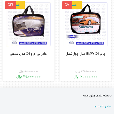
٪21
٪7
ضدآب
ضدآب
چادر BMW X4 مدل چهار فصل
چادر بی ام و X4 مدل شمعی
65,500,000
﷼
52,000,000
﷼
61,000,000
﷼
41,000,000
﷼
دسته بندی های مهم
چادر خودرو