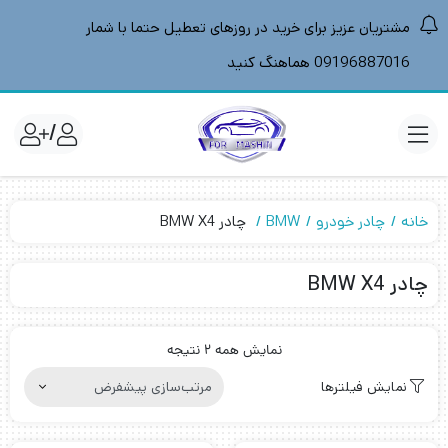
مشتریان عزیز برای خرید در روزهای تعطیل حتما با شمار
09196887016 هماهنگ کنید
/
خانه
چادر خودرو
BMW
چادر BMW X4
چادر BMW X4
نمایش همه 2 نتیجه
نمایش فیلترها