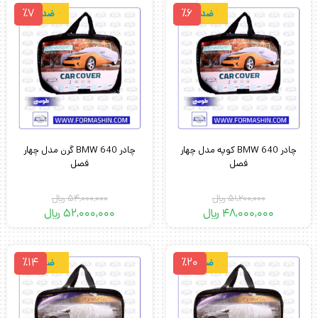
٪7
٪6
ضدآب
ضدآب
چادر BMW 640 کوپه مدل چهار
چادر BMW 640 گرن مدل چهار
فصل
فصل
51,200,000
﷼
54,000,000
﷼
48,000,000
﷼
52,000,000
﷼
٪14
٪20
ضدآب
ضدآب