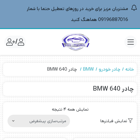
مشتریان عزیز برای خرید در روزهای تعطیل حتما با شمار
09196887016 هماهنگ کنید
/
خانه
چادر خودرو
BMW
چادر BMW 640
چادر BMW 640
نمایش همه 4 نتیجه
نمایش فیلترها