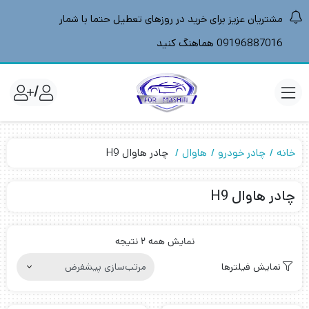
مشتریان عزیز برای خرید در روزهای تعطیل حتما با شمار
09196887016 هماهنگ کنید
/
خانه
چادر خودرو
هاوال
چادر هاوال H9
چادر هاوال H9
نمایش همه 2 نتیجه
نمایش فیلترها