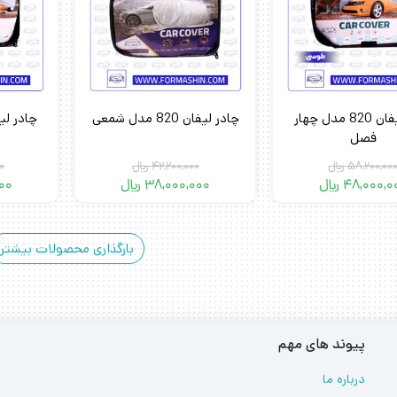
چادر لیفان 820 مدل چهار
چادر لیفان 820 مدل شمعی
فصل
58,200,00
﷼
42,200,000
﷼
0
48,000,0
﷼
38,000,000
﷼
00
بارگذاری محصولات بیشتر
پیوند های مهم
درباره ما