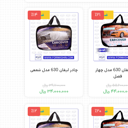
٪14
٪21
ضدآب
ضدآب
چادر لیفان 630 مدل چهار
چادر لیفان 630 مدل شمعی
فصل
55,600,00
﷼
39,700,000
﷼
44,000,0
﷼
34,000,000
﷼
٪12
٪20
ضدآب
ضدآب