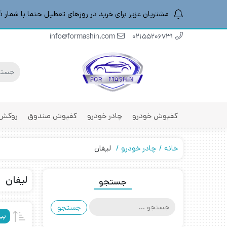
مشتریان عزیز برای خرید در روزهای تعطیل حتما با شمار 09196887016 هماهنگ کنید
info@formashin.com
02155206731
کفپوش خودرو
چادر خودرو
کفپوش صندوق
روکش 
خانه
چادر خودرو
لیفان
لیفان
جستجو
جستجو
برای:
پی