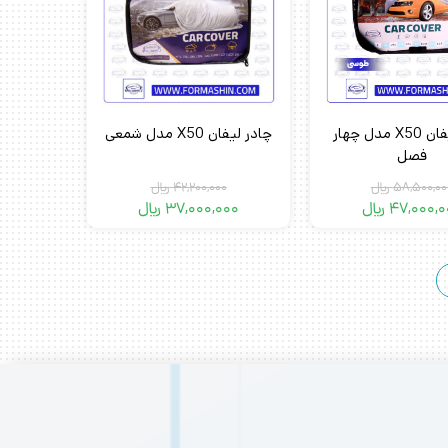
چادر لیفان X50 مدل چهار
چادر لیفان X50 مدل شمعی
فصل
58,500,00
﷼
42,200,000
﷼
47,000,0
﷼
37,000,000
﷼