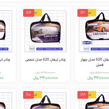
٪14
٪21
ضدآب
ضدآب
چادر لیفان 620 مدل چهار
چادر لیفان 620 مدل شمعی
فصل
55,600,00
﷼
39,700,000
﷼
0
44,000,0
﷼
34,000,000
﷼
00
٪10
٪18
ضدآب
ضدآب