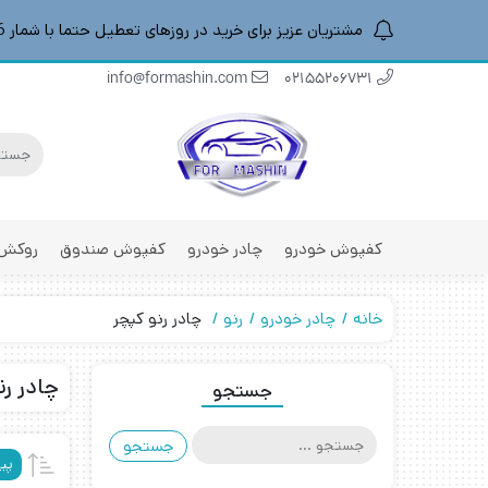
مشتریان عزیز برای خرید در روزهای تعطیل حتما با شمار 09196887016 هماهنگ کنید
info@formashin.com
02155206731
کفپوش خودرو
چادر خودرو
کفپوش صندوق
روکش 
خانه
چادر خودرو
رنو
چادر رنو کپچر
چادر رن
جستجو
جستجو
برای:
پی