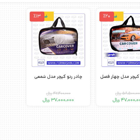
٪13
٪20
ضدآب
ضدآب
 کپچر مدل چهار فصل
چادر رنو کپچر مدل شمعی
58,500,00
﷼
42,400,000
﷼
47,000,0
﷼
37,000,000
﷼