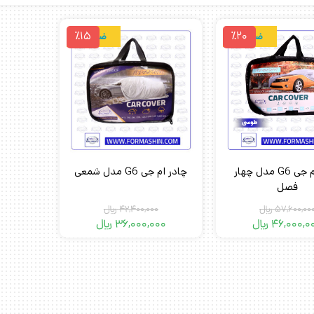
٪15
٪20
ضدآب
ضدآب
چادر ام جی G6 مدل چهار
چادر ام جی G6 مدل شمعی
فصل
57,600,00
﷼
42,400,000
﷼
46,000,0
﷼
36,000,000
﷼