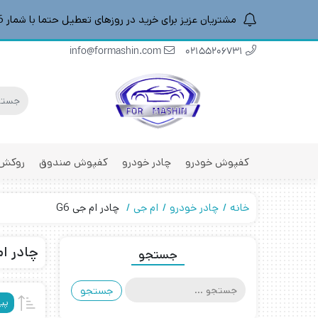
مشتریان عزیز برای خرید در روزهای تعطیل حتما با شمار 09196887016 هماهنگ کنید
info@formashin.com
02155206731
کفپوش خودرو
چادر خودرو
کفپوش صندوق
روکش 
خانه
چادر خودرو
ام جی
چادر ام جی G6
چادر ام 
جستجو
جستجو
برای:
پی