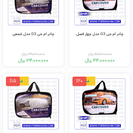
چادر ام جی G3 مدل چهار فصل
چادر ام جی G3 مدل شمعی
55,600,000
﷼
39,700,000
﷼
44,000,000
﷼
34,000,000
﷼
٪15
٪20
ضدآب
ضدآب