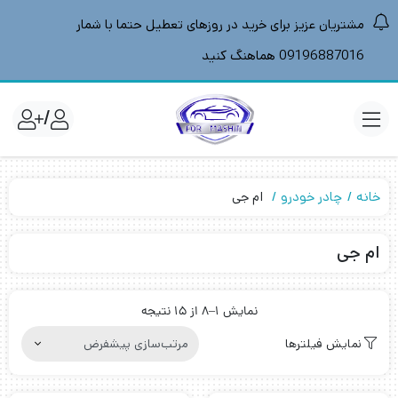
مشتریان عزیز برای خرید در روزهای تعطیل حتما با شمار
09196887016 هماهنگ کنید
/
خانه
چادر خودرو
ام جی
ام جی
نمایش 1–8 از 15 نتیجه
نمایش فیلترها